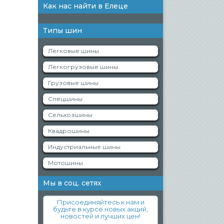
Как нас найти в Елеце
Типы шин
Легковые шины
Легкогрузовые шины
Грузовые шины
Спецшины
Сельхозшины
Квадрошины
Индустриальные шины
Мотошины
Мы в соц. сетях
Присоединяйтесь к нам и
будьте в курсе новых акций,
новостей и лучших цен!