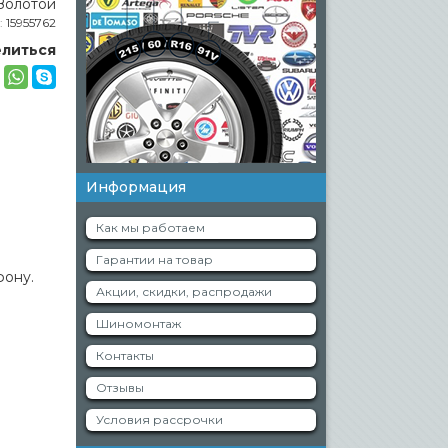
:
15955762
литься
Информация
Как мы работаем
Гарантии на товар
фону.
Акции, скидки, распродажи
Шиномонтаж
Контакты
Отзывы
Условия рассрочки