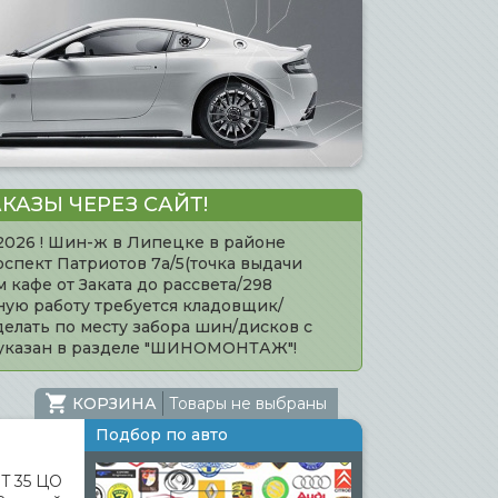
КАЗЫ ЧЕРЕЗ САЙТ!
.2026 ! Шин-ж в Липецке в районе
оспект Патриотов 7а/5(точка выдачи
кафе от Заката до рассвета/298
нную работу требуется кладовщик/
елать по месту забора шин/дисков с
 указан в разделе "ШИНОМОНТАЖ"!
КОРЗИНА
Товары не выбраны
Подбор по авто