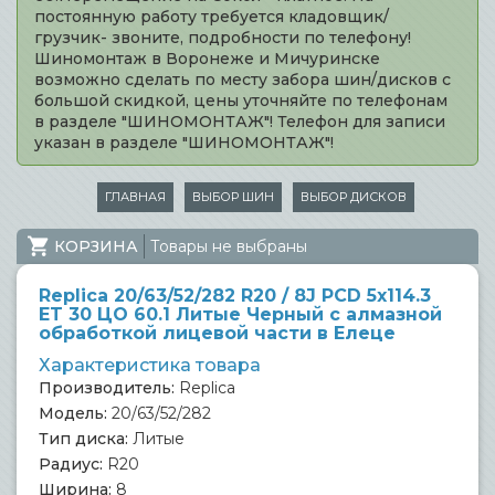
постоянную работу требуется кладовщик/
грузчик- звоните, подробности по телефону!
Шиномонтаж в Воронеже и Мичуринске
возможно сделать по месту забора шин/дисков с
большой скидкой, цены уточняйте по телефонам
в разделе "ШИНОМОНТАЖ"! Телефон для записи
указан в разделе "ШИНОМОНТАЖ"!
ГЛАВНАЯ
ВЫБОР ШИН
ВЫБОР ДИСКОВ
КОРЗИНА
Товары не выбраны
Replica 20/63/52/282 R20 / 8J PCD 5x114.3
ET 30 ЦО 60.1 Литые Черный с алмазной
обработкой лицевой части в Елеце
Характеристика товара
Производитель:
Replica
Модель:
20/63/52/282
Тип диска:
Литые
Радиус:
R20
Ширина:
8