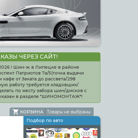
КАЗЫ ЧЕРЕЗ САЙТ!
.2026 ! Шин-ж в Липецке в районе
оспект Патриотов 7а/5(точка выдачи
кафе от Заката до рассвета/298
нную работу требуется кладовщик/
елать по месту забора шин/дисков с
 указан в разделе "ШИНОМОНТАЖ"!
КОРЗИНА
Товары не выбраны
Подбор по авто