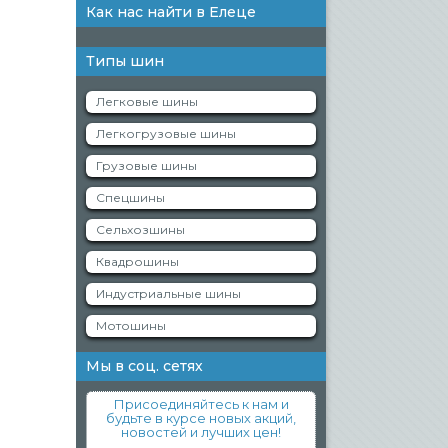
Как нас найти в Елеце
Типы шин
Легковые шины
Легкогрузовые шины
Грузовые шины
Спецшины
Сельхозшины
Квадрошины
Индустриальные шины
Мотошины
Мы в соц. сетях
Присоединяйтесь к нам и
будьте в курсе новых акций,
новостей и лучших цен!