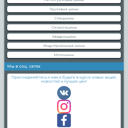
Грузовые шины
Спецшины
Сельхозшины
Квадрошины
Индустриальные шины
Мотошины
Мы в соц. сетях
Присоединяйтесь к нам и будьте в курсе новых акций,
новостей и лучших цен!