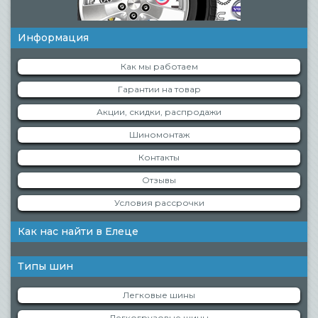
Информация
Как мы работаем
Гарантии на товар
Акции, скидки, распродажи
Шиномонтаж
Контакты
Отзывы
Условия рассрочки
Как нас найти в Елеце
Типы шин
Легковые шины
Легкогрузовые шины