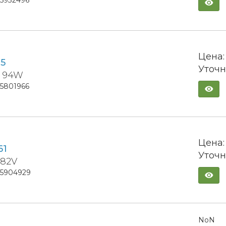
Цена:
05
Уточн
6 94W
15801966
Цена:
61
Уточн
 82V
15904929
NoN