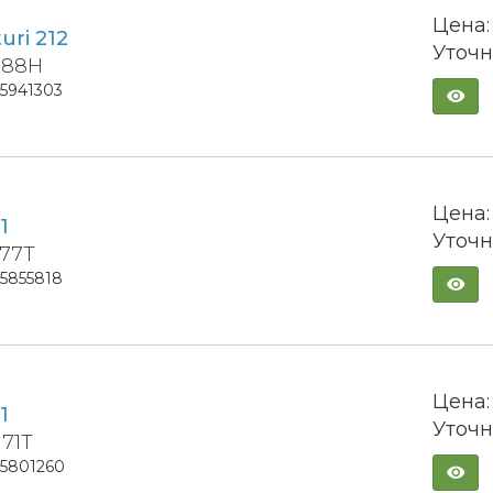
Цена:
turi 212
Уточн
5 88H
15941303
Цена:
1
Уточн
 77T
15855818
Цена:
1
Уточн
 71T
15801260