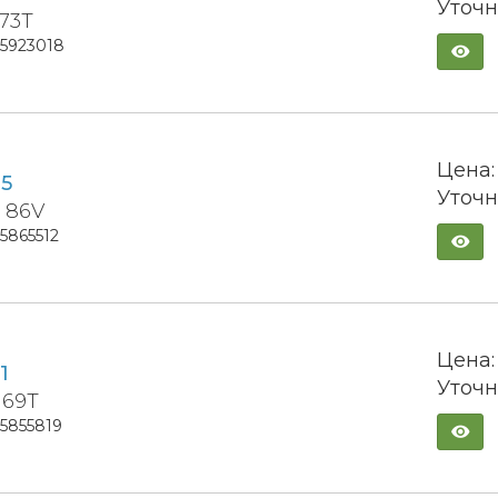
Уточн
 73T
15923018
Цена:
05
Уточн
5 86V
15865512
Цена:
1
Уточн
 69T
15855819