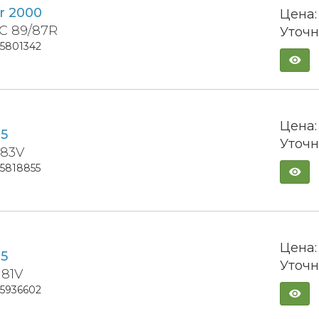
er 2000
Цена:
4C 89/87R
Уточн
15801342
Цена:
05
Уточн
 83V
15818855
Цена:
05
Уточн
 81V
15936602