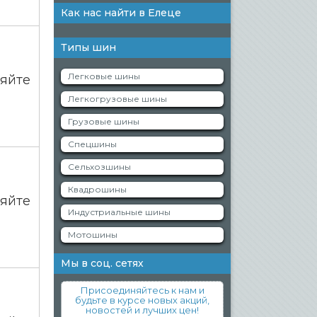
Как нас найти в Елеце
Типы шин
Легковые шины
яйте
Легкогрузовые шины
Грузовые шины
Спецшины
Сельхозшины
Квадрошины
яйте
Индустриальные шины
Мотошины
Мы в соц. сетях
Присоединяйтесь к нам и
будьте в курсе новых акций,
новостей и лучших цен!