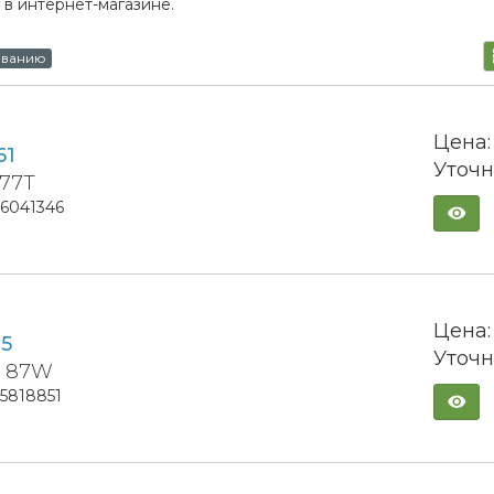
 в интернет-магазине.
ыванию
Цена:
61
Уточн
 77T
16041346
Цена:
05
Уточн
6 87W
15818851