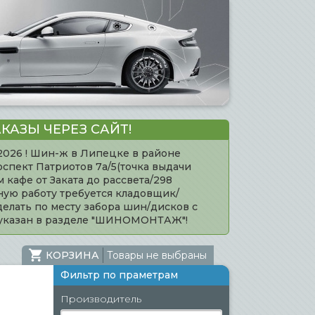
КАЗЫ ЧЕРЕЗ САЙТ!
.2026 ! Шин-ж в Липецке в районе
оспект Патриотов 7а/5(точка выдачи
кафе от Заката до рассвета/298
нную работу требуется кладовщик/
елать по месту забора шин/дисков с
 указан в разделе "ШИНОМОНТАЖ"!
КОРЗИНА
Товары не выбраны
Фильтр по праметрам
Производитель