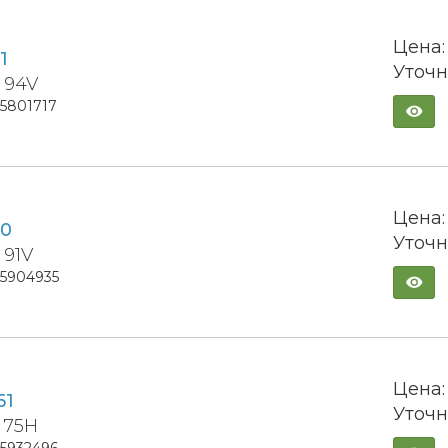
Цена:
1
Уточн
 94V
15801717
Цена:
20
Уточн
 91V
15904935
Цена:
61
Уточн
 75H
15932496