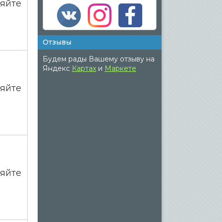
яйте
Отзывы
Будем рады Вашему отзыву на
Яндекс
Картах
и
Маркете
яйте
яйте