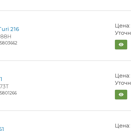
Цена:
Turi 216
Уточн
5 88H
15803662
Цена:
1
Уточн
 73T
15801266
Цена:
61