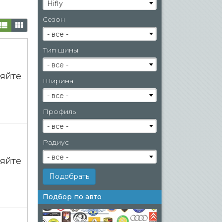
Hifly
Сезон
- все -
Тип шины
- все -
яйте
Ширина
- все -
Профиль
- все -
Радиус
- все -
яйте
Подбор по авто