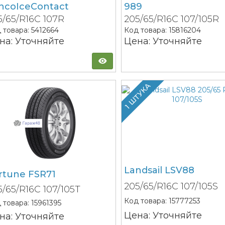
ncoIceContact
989
5/65/R16C 107R
205/65/R16C 107/105R
 товара:
5412664
Код товара:
15816204
на: Уточняйте
Цена: Уточняйте
1 ШТУКА
Landsail LSV88
rtune FSR71
205/65/R16C 107/105S
5/65/R16C 107/105T
Код товара:
15777253
 товара:
15961395
Цена: Уточняйте
на: Уточняйте