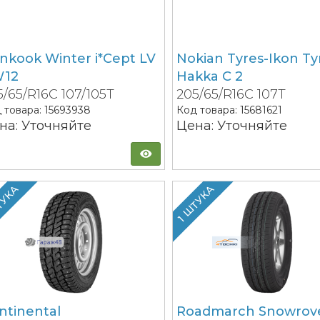
nkook Winter i*Cept LV
Nokian Tyres-Ikon Ty
12
Hakka C 2
5/65/R16C 107/105T
205/65/R16C 107T
 товара:
15693938
Код товара:
15681621
на: Уточняйте
Цена: Уточняйте
ТУКА
1 ШТУКА
ntinental
Roadmarch Snowrov