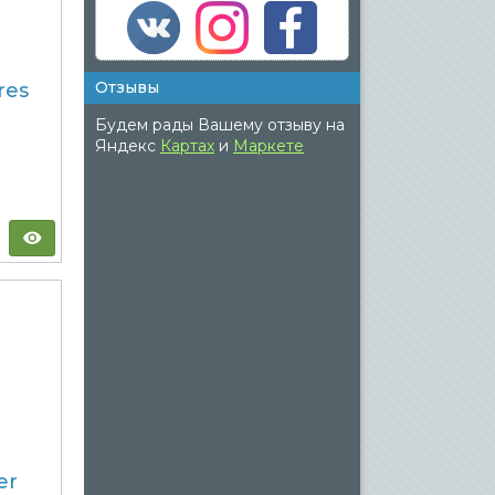
Отзывы
res
Будем рады Вашему отзыву на
Яндекс
Картах
и
Маркете
er