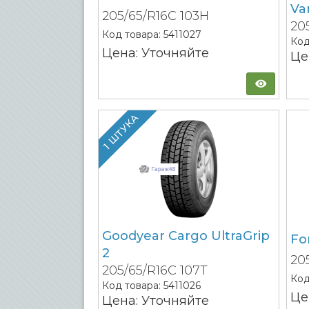
Va
205/65/R16C 103H
20
Код товара:
5411027
Код
Цена: Уточняйте
Це
1 ШТУКА
Goodyear Cargo UltraGrip
Fo
2
20
205/65/R16C 107T
Код
Код товара:
5411026
Це
Цена: Уточняйте