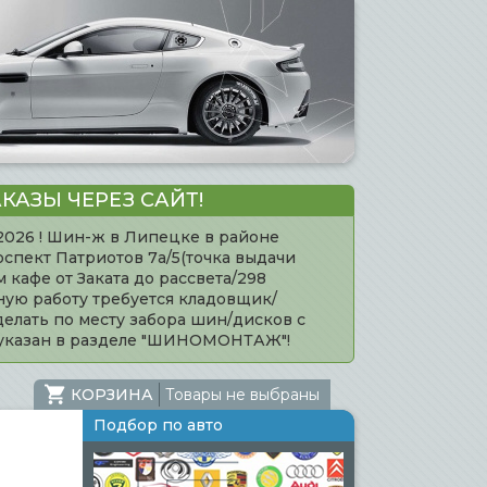
КАЗЫ ЧЕРЕЗ САЙТ!
.2026 ! Шин-ж в Липецке в районе
оспект Патриотов 7а/5(точка выдачи
кафе от Заката до рассвета/298
нную работу требуется кладовщик/
елать по месту забора шин/дисков с
 указан в разделе "ШИНОМОНТАЖ"!
КОРЗИНА
Товары не выбраны
Подбор по авто