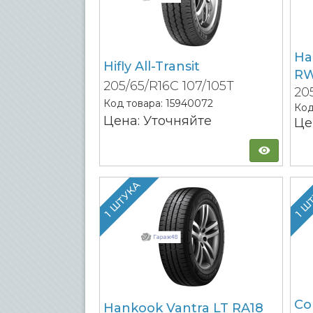
Ha
Hifly All-Transit
RW
205/65/R16C 107/105T
20
Код товара:
15940072
Код
Цена: Уточняйте
Це
1 ШТУКА
1 Ш
Co
Hankook Vantra LT RA18