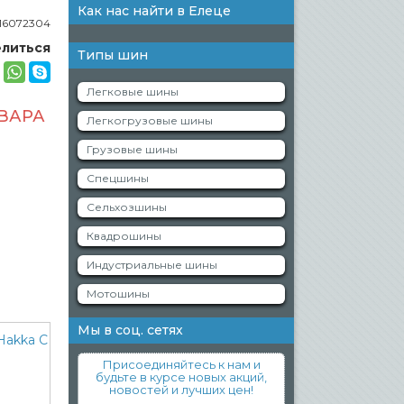
Как нас найти в Елеце
16072304
литься
Типы шин
Легковые шины
ОВАРА
Легкогрузовые шины
Грузовые шины
Спецшины
Сельхозшины
Квадрошины
Индустриальные шины
Мотошины
Мы в соц. сетях
Присоединяйтесь к нам и
будьте в курсе новых акций,
новостей и лучших цен!