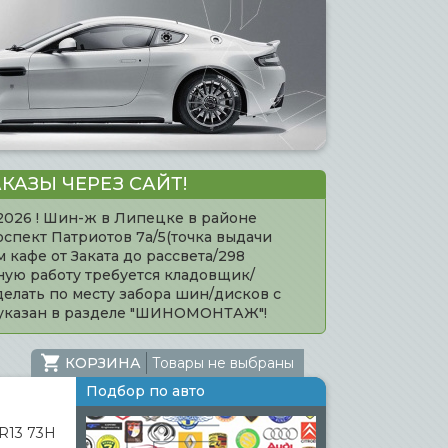
КАЗЫ ЧЕРЕЗ САЙТ!
.2026 ! Шин-ж в Липецке в районе
оспект Патриотов 7а/5(точка выдачи
кафе от Заката до рассвета/298
нную работу требуется кладовщик/
елать по месту забора шин/дисков с
 указан в разделе "ШИНОМОНТАЖ"!
КОРЗИНА
Товары не выбраны
Подбор по авто