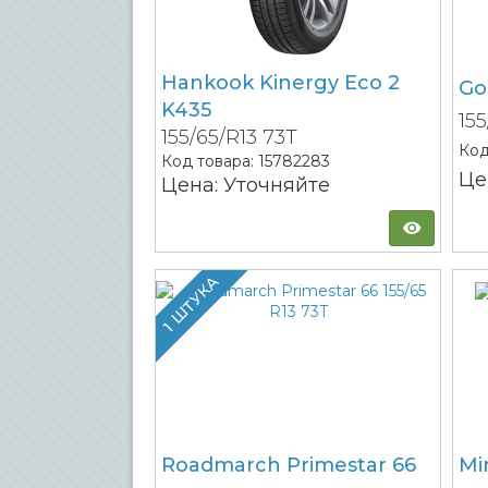
Hankook Kinergy Eco 2
Go
K435
15
155/65/R13 73T
Код
Код товара:
15782283
Це
Цена: Уточняйте
1 ШТУКА
Roadmarch Primestar 66
Mi