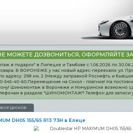
НЕ МОЖЕТЕ ДОЗВОНИТЬСЯ, ОФОРМЛЯЙТЕ ЗА
таж в подарок" в Липецке и Тамбове с 1.06.2026 по 30.06
товара. В ВОРОНЕЖЕ у нас новый адрес-переехали: ул. Пр
адресу: 298 км, 2 (Между заправкой Роснефть и бывшим 
920-545-40-60.Перемещение на Сокол - платное! На постоя
ефону! Шиномонтаж в Воронеже и Мичуринске возможно сд
телефонам в разделе "ШИНОМОНТАЖ"! Телефон для записи
ЫБОР ДИСКОВ
UM DH05 155/65 R13 73H в Елеце