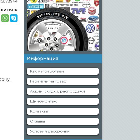
15878944
литься
Информация
Как мы работаем
фону.
Гарантии на товар
Акции, скидки, распродажи
Шиномонтаж
Контакты
Отзывы
Условия рассрочки