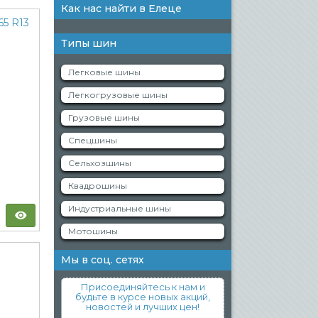
Как нас найти в Елеце
Типы шин
Легковые шины
Легкогрузовые шины
Грузовые шины
Спецшины
Сельхозшины
Квадрошины
Индустриальные шины
Мотошины
Мы в соц. сетях
Присоединяйтесь к нам и
будьте в курсе новых акций,
новостей и лучших цен!