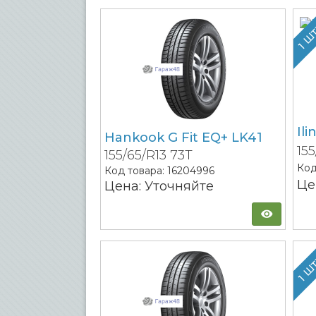
1 Ш
Il
Hankook G Fit EQ+ LK41
15
155/65/R13 73T
Код
Код товара:
16204996
Це
Цена: Уточняйте
1 Ш