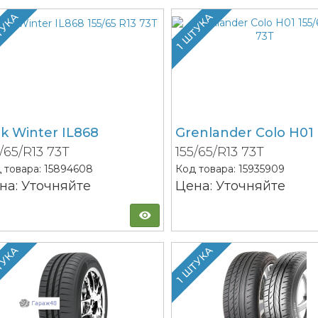
ТУКА
1 ШТУКА
ink Winter IL868
Grenlander Colo H01
5/65/R13 73T
155/65/R13 73T
 товара:
15894608
Код товара:
15935909
на: Уточняйте
Цена: Уточняйте
ТУКА
1 ШТУКА