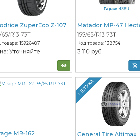
odride ZuperEco Z-107
Matador MP-47 Hecto
5/65/R13 73T
155/65/R13 73T
 товара:
15926487
Код товара:
138754
на: Уточняйте
3 110
руб.
1 ШТУКА
rage MR-162
General Tire Altimax