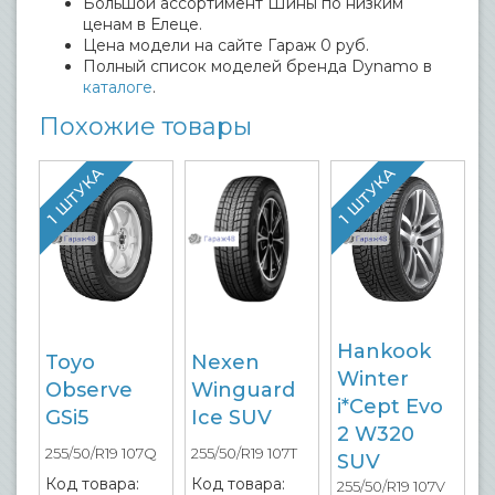
Большой ассортимент Шины по низким
ценам в Елеце.
Цена модели на сайте Гараж 0 руб.
Полный список моделей бренда Dynamo в
каталоге
.
Похожие товары
1 ШТУКА
1 ШТУКА
Hankook
Toyo
Nexen
Winter
Observe
Winguard
i*Cept Evo
GSi5
Ice SUV
2 W320
255/50/R19 107Q
255/50/R19 107T
SUV
Код товара:
Код товара:
255/50/R19 107V