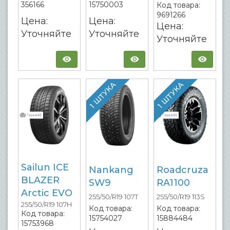
356166
15750003
Код товара:
9691266
Цена:
Цена:
Цена:
Уточняйте
Уточняйте
Уточняйте
1 ШТУКА
1 ШТУКА
Sailun ICE
Nankang
Roadcruza
BLAZER
SW9
RA1100
Arctic EVO
255/50/R19 107T
255/50/R19 113S
255/50/R19 107H
Код товара:
Код товара:
Код товара:
15754027
15884484
15753968