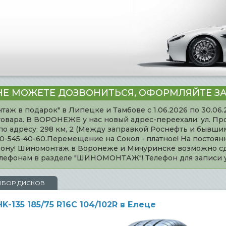
НЕ МОЖЕТЕ ДОЗВОНИТЬСЯ, ОФОРМЛЯЙТЕ ЗА
таж в подарок" в Липецке и Тамбове с 1.06.2026 по 30.06
товара. В ВОРОНЕЖЕ у нас новый адрес-переехали: ул. Пр
адресу: 298 км, 2 (Между заправкой Роснефть и бывшим 
920-545-40-60.Перемещение на Сокол - платное! На постоя
ефону! Шиномонтаж в Воронеже и Мичуринске возможно сд
телефонам в разделе "ШИНОМОНТАЖ"! Телефон для записи
ЫБОР ДИСКОВ
135 185/75 R16C 104/102R в Елеце