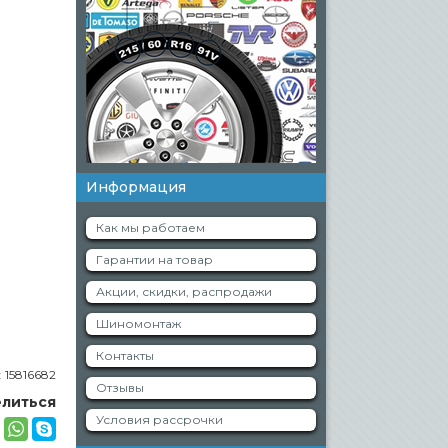
Информация
Как мы работаем
Гарантии на товар
Акции, скидки, распродажи
Шиномонтаж
Контакты
:
15816682
Отзывы
литься
Условия рассрочки