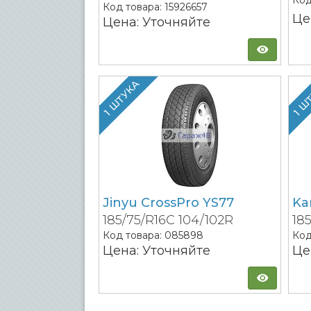
Код
Код товара:
15926657
Це
Цена: Уточняйте
1 ШТУКА
1 Ш
Jinyu CrossPro YS77
Ka
185/75/R16C 104/102R
18
Код товара:
085898
Код
Цена: Уточняйте
Це