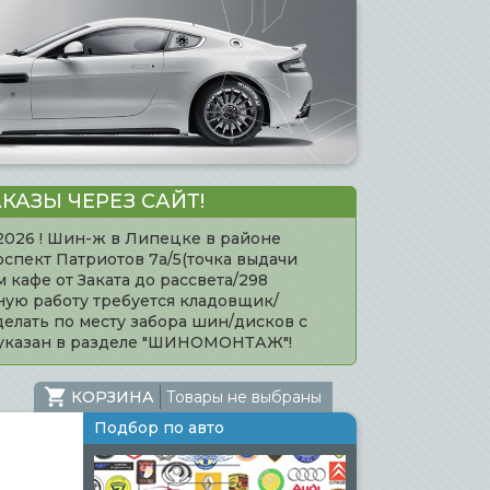
КАЗЫ ЧЕРЕЗ САЙТ!
.2026 ! Шин-ж в Липецке в районе
оспект Патриотов 7а/5(точка выдачи
кафе от Заката до рассвета/298
нную работу требуется кладовщик/
елать по месту забора шин/дисков с
 указан в разделе "ШИНОМОНТАЖ"!
КОРЗИНА
Товары не выбраны
Подбор по авто