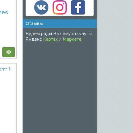
res
Отзывы
Будем рады Вашему отзыву на
Яндекс
Картах
и
Маркете