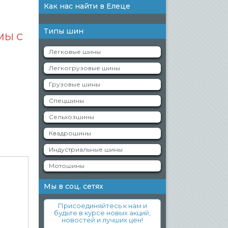
Как нас найти в Елеце
Типы шин
МЫ С
Легковые шины
Легкогрузовые шины
Грузовые шины
Спецшины
Сельхозшины
Квадрошины
Индустриальные шины
Мотошины
Мы в соц. сетях
Присоединяйтесь к нам и
будьте в курсе новых акций,
новостей и лучших цен!