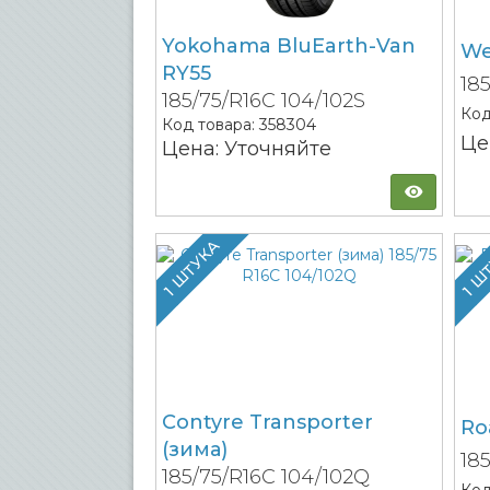
Yokohama BluEarth-Van
We
RY55
18
185/75/R16C 104/102S
Код
Код товара:
358304
Це
Цена: Уточняйте
1 ШТУКА
1 Ш
Contyre Transporter
Ro
(зима)
18
185/75/R16C 104/102Q