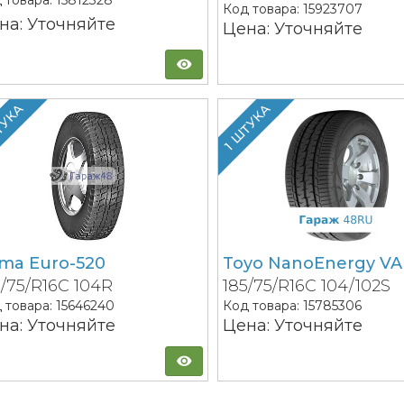
 товара:
15812328
Код товара:
15923707
на: Уточняйте
Цена: Уточняйте
ТУКА
1 ШТУКА
ma Euro-520
Toyo NanoEnergy V
5/75/R16C 104R
185/75/R16C 104/102S
 товара:
15646240
Код товара:
15785306
на: Уточняйте
Цена: Уточняйте