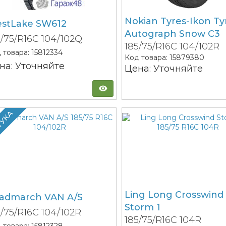
Nokian Tyres-Ikon Ty
stLake SW612
Autograph Snow C3
5/75/R16C 104/102Q
185/75/R16C 104/102R
 товара:
15812334
Код товара:
15879380
на: Уточняйте
Цена: Уточняйте
ТУКА
Ling Long Crosswind
admarch VAN A/S
Storm 1
5/75/R16C 104/102R
185/75/R16C 104R