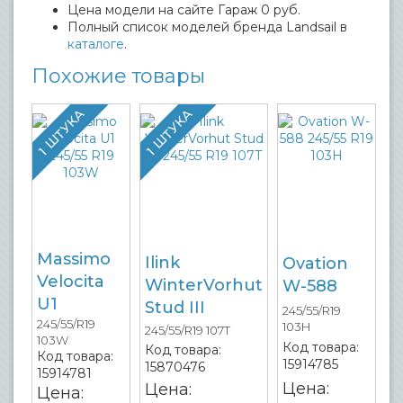
Цена модели на сайте Гараж 0 руб.
Полный список моделей бренда Landsail в
каталоге
.
Похожие товары
1 ШТУКА
1 ШТУКА
Massimo
Ilink
Ovation
Velocita
WinterVorhut
W-588
U1
Stud III
245/55/R19
245/55/R19
103H
245/55/R19 107T
103W
Код товара:
Код товара:
Код товара:
15914785
15870476
15914781
Цена:
Цена:
Цена: