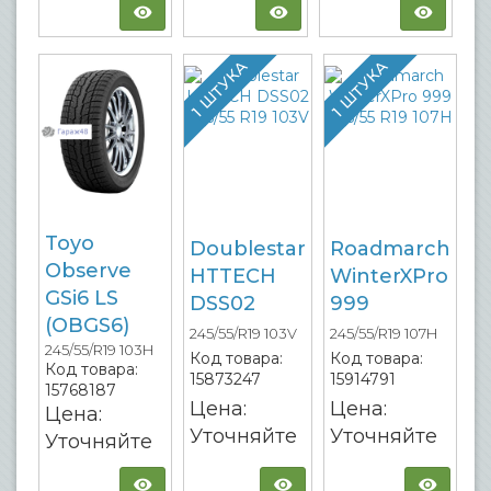
1 ШТУКА
1 ШТУКА
Toyo
Doublestar
Roadmarch
Observe
HTTECH
WinterXPro
GSi6 LS
DSS02
999
(OBGS6)
245/55/R19 103V
245/55/R19 107H
245/55/R19 103H
Код товара:
Код товара:
Код товара:
15873247
15914791
15768187
Цена:
Цена:
Цена:
Уточняйте
Уточняйте
Уточняйте