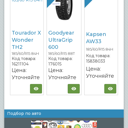
Tourador X
Goodyear
Kapsen
Wonder
UltraGrip
AW33
TH2
600
185/60/R15 84H
185/60/R15 84H
185/60/R15 88T
Код товара:
Код товара:
Код товара:
15838033
16211104
176015
Цена:
Цена:
Цена:
Уточняйте
Уточняйте
Уточняйте
Подбор по авто