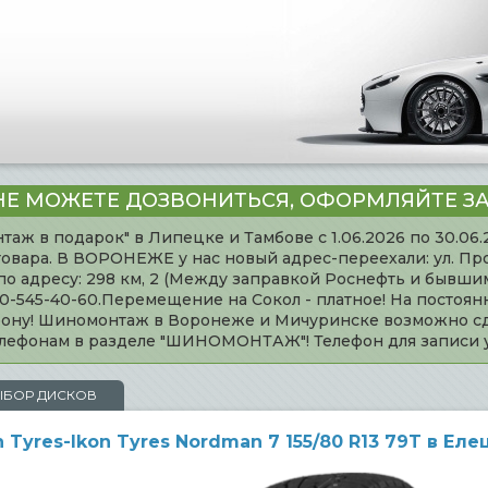
НЕ МОЖЕТЕ ДОЗВОНИТЬСЯ, ОФОРМЛЯЙТЕ ЗА
таж в подарок" в Липецке и Тамбове с 1.06.2026 по 30.06
товара. В ВОРОНЕЖЕ у нас новый адрес-переехали: ул. Пр
адресу: 298 км, 2 (Между заправкой Роснефть и бывшим 
920-545-40-60.Перемещение на Сокол - платное! На постоя
ефону! Шиномонтаж в Воронеже и Мичуринске возможно сд
телефонам в разделе "ШИНОМОНТАЖ"! Телефон для записи
ЫБОР ДИСКОВ
yres-Ikon Tyres Nordman 7 155/80 R13 79T в Еле