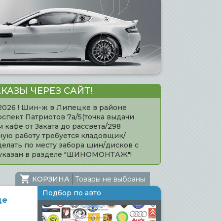
КАЗЫ ЧЕРЕЗ САЙТ!
.2026 ! Шин-ж в Липецке в районе
оспект Патриотов 7а/5(точка выдачи
кафе от Заката до рассвета/298
нную работу требуется кладовщик/
елать по месту забора шин/дисков с
 указан в разделе "ШИНОМОНТАЖ"!
КОРЗИНА
Товары не выбраны
Подбор по авто
це