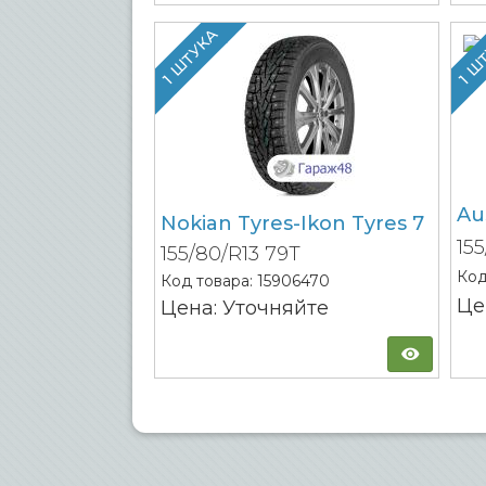
1 ШТУКА
1 Ш
Au
Nokian Tyres-Ikon Tyres 7
15
155/80/R13 79T
Код
Код товара:
15906470
Це
Цена: Уточняйте