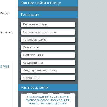
Как нас найти в Елеце
фону.
Типы шин
Легковые шины
агазине.
Легкогрузовые шины
Грузовые шины
Спецшины
Сельхозшины
Квадрошины
Индустриальные шины
Мотошины
Мы в соц. сетях
Присоединяйтесь к нам и
будьте в курсе новых акций,
новостей и лучших цен!