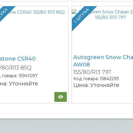
ТУКА
1 ШТУКА
Autogreen Snow Cha
stone CSR40
AW08
5/80/R13 85Q
155/80/R13 79T
 товара:
15941097
Код товара:
15842293
на: Уточняйте
Цена: Уточняйте