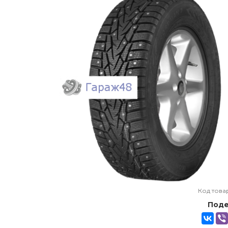
Код това
Поде