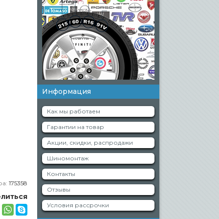
Информация
Как мы работаем
Гарантии на товар
Акции, скидки, распродажи
Шиномонтаж
Контакты
ра:
175358
Отзывы
литься
Условия рассрочки