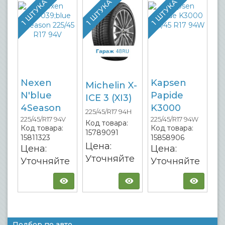
1 ШТУКА
1 ШТУКА
1 ШТУКА
Nexen
Kapsen
Michelin X-
N'blue
Papide
ICE 3 (XI3)
4Season
K3000
225/45/R17 94H
225/45/R17 94V
225/45/R17 94W
Код товара:
Код товара:
Код товара:
15789091
15811323
15858906
Цена:
Цена:
Цена:
Уточняйте
Уточняйте
Уточняйте
Подбор по авто