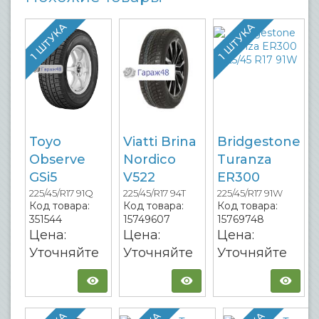
1 ШТУКА
1 ШТУКА
Toyo
Viatti Brina
Bridgestone
Observe
Nordico
Turanza
GSi5
V522
ER300
225/45/R17 91Q
225/45/R17 94T
225/45/R17 91W
Код товара:
Код товара:
Код товара:
351544
15749607
15769748
Цена:
Цена:
Цена:
Уточняйте
Уточняйте
Уточняйте