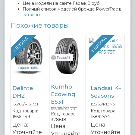
Цена модели на сайте Гараж 0 руб.
Полный список моделей бренда PowerTrac в
каталоге
.
Похожие товары
1 ШТУКА
1 ШТУКА
Kumho
Delinte
Landsail 4-
Ecowing
DH2
Seasons
ES31
155/65/R13 73T
155/65/R13 73T
155/65/R13 73T
Код товара:
Код товара:
Код товара:
15661149
15892574
378618
Цена:
Цена:
Цена:
Уточняйте
Уточняйте
Уточняйте