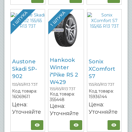
1 ШТУКА
1 ШТУКА
Hankook
Austone
Sonix
Winter
Skadi SP-
XComfort
i*Pike RS 2
902
S7
W429
155/65/R13 73T
155/65/R13 73T
155/65/R13 73T
Код товара:
Код товара:
Код товара:
16069611
15936144
355448
Цена:
Цена:
Цена:
Уточняйте
Уточняйте
Уточняйте