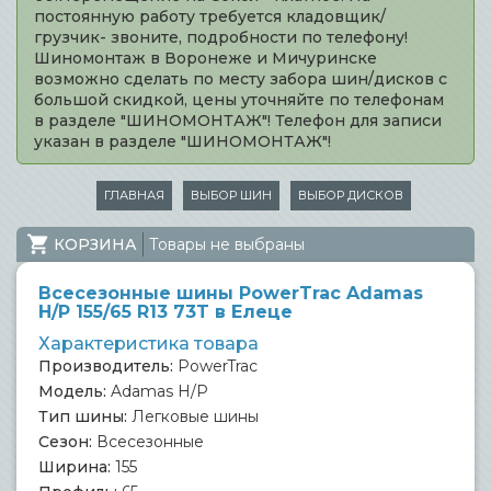
постоянную работу требуется кладовщик/
грузчик- звоните, подробности по телефону!
Шиномонтаж в Воронеже и Мичуринске
возможно сделать по месту забора шин/дисков с
большой скидкой, цены уточняйте по телефонам
в разделе "ШИНОМОНТАЖ"! Телефон для записи
указан в разделе "ШИНОМОНТАЖ"!
ГЛАВНАЯ
ВЫБОР ШИН
ВЫБОР ДИСКОВ
КОРЗИНА
Товары не выбраны
Всесезонные шины PowerTrac Adamas
H/P 155/65 R13 73T в Елеце
Характеристика товара
Производитель:
PowerTrac
Модель:
Adamas H/P
Тип шины:
Легковые шины
Сезон:
Всесезонные
Ширина:
155