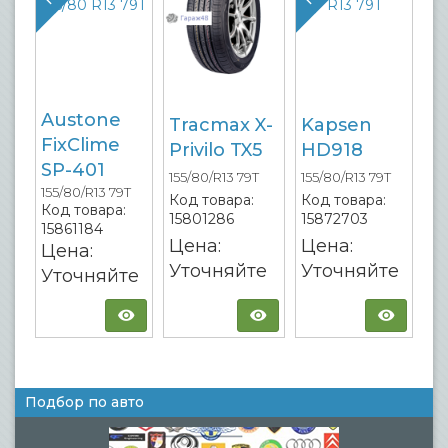
Austone
Tracmax X-
Kapsen
FixClime
Privilo TX5
HD918
SP-401
155/80/R13 79T
155/80/R13 79T
155/80/R13 79T
Код товара:
Код товара:
Код товара:
15801286
15872703
15861184
Цена:
Цена:
Цена:
Уточняйте
Уточняйте
Уточняйте
Подбор по авто