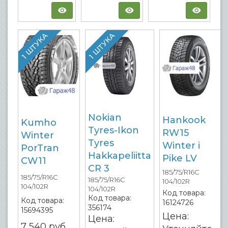
1 ШТУКА
1 ШТУКА
Nokian
Hankook
Kumho
Tyres-Ikon
RW15
Winter
Tyres
Winter i
PorTran
Hakkapeliitta
Pike LV
CW11
CR 3
185/75/R16C
185/75/R16C
185/75/R16C
104/102R
104/102R
104/102R
Код товара:
Код товара:
Код товара:
16124726
356174
15694395
Цена:
Цена:
7 540
руб.