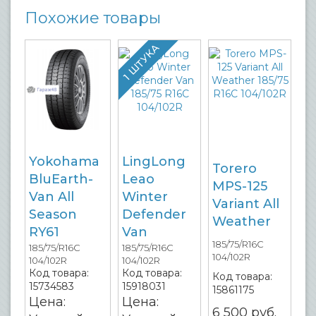
Похожие товары
1 ШТУКА
Yokohama
LingLong
Torero
BluEarth-
Leao
MPS-125
Van All
Winter
Variant All
Season
Defender
Weather
RY61
Van
185/75/R16C
185/75/R16C
185/75/R16C
104/102R
104/102R
104/102R
Код товара:
Код товара:
Код товара:
15734583
15918031
15861175
Цена:
Цена:
6 500
руб.