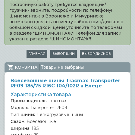
постоянную работу требуется кладовщик/
грузчик- звоните, подробности по телефону!
Шиномонтаж в Воронеже и Мичуринске
возможно сделать по месту забора шин/дисков с
большой скидкой, цены уточняйте по телефонам
в разделе "ШИНОМОНТАЖ"! Телефон для записи
указан в разделе "ШИНОМОНТАЖ"!
ГЛАВНАЯ
ВЫБОР ШИН
ВЫБОР ДИСКОВ
КОРЗИНА
Товары не выбраны
Всесезонные шины Tracmax Transporter
RF09 185/75 R16C 104/102R в Елеце
Характеристика товара
Производитель:
Tracmax
Модель:
Transporter RF09
Тип шины:
Легкогрузовые шины
Сезон:
Всесезонные
Ширина:
185