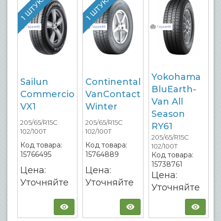
1 ШТУКА
1 ШТУКА
Yokohama
Sailun
Continental
BluEarth-
Commercio
VanContact
Van All
VX1
Winter
Season
205/65/R15C
205/65/R15C
RY61
102/100T
102/100T
205/65/R15C
Код товара:
Код товара:
102/100T
15766495
15764889
Код товара:
15738761
Цена:
Цена:
Цена:
Уточняйте
Уточняйте
Уточняйте