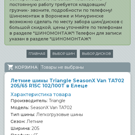
постоянную работу требуется кладовщик/
грузчик- звоните, подробности по телефону!
Шиномонтаж в Воронеже и Мичуринске
возможно сделать по месту забора шин/дисков с
большой скидкой, цены уточняйте по телефонам
в разделе "ШИНОМОНТАЖ"! Телефон для записи
указан в разделе "ШИНОМОНТАЖ"!
ГЛАВНАЯ
ВЫБОР ШИН
ВЫБОР ДИСКОВ
КОРЗИНА
Товары не выбраны
Летние шины Triangle SeasonX Van TA702
205/65 R15C 102/100T в Елеце
Характеристика товара
Производитель:
Triangle
Модель:
SeasonX Van TA702
Тип шины:
Легкогрузовые шины
Сезон:
Летние
Ширина:
205