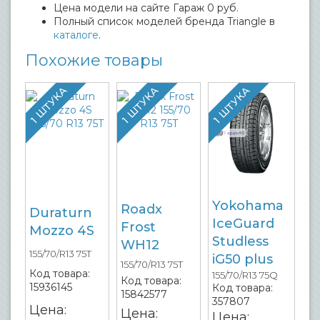
Цена модели на сайте Гараж 0 руб.
Полный список моделей бренда Triangle в
каталоге
.
Похожие товары
1 ШТУКА
1 ШТУКА
1 ШТУКА
Yokohama
Roadx
Duraturn
IceGuard
Frost
Mozzo 4S
Studless
WH12
155/70/R13 75T
iG50 plus
155/70/R13 75T
Код товара:
155/70/R13 75Q
Код товара:
15936145
Код товара:
15842577
357807
Цена:
Цена:
Цена: