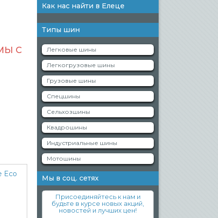
Как нас найти в Елеце
Типы шин
МЫ С
Легковые шины
Легкогрузовые шины
Грузовые шины
Спецшины
Сельхозшины
Квадрошины
Индустриальные шины
Мотошины
Мы в соц. сетях
Присоединяйтесь к нам и
будьте в курсе новых акций,
новостей и лучших цен!