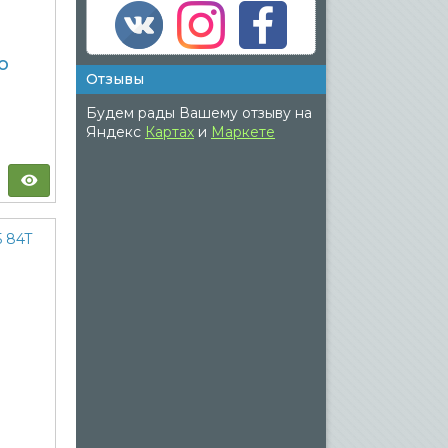
o
Отзывы
Будем рады Вашему отзыву на
Яндекс
Картах
и
Маркете