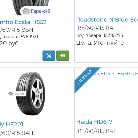
Roadstone N'Blue Ec
mho Ecsta HS52
185/60/R15 84H
5/60/R15 88H
Код товара:
15785275
 товара:
15769921
Цена: Уточняйте
220
руб.
1 ШТУКА
Haida HD617
fly HF201
185/60/R15 84T
5/60/R15 84H