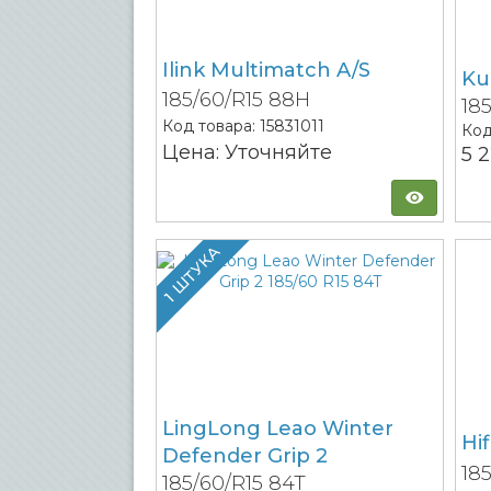
Ilink Multimatch A/S
Ku
185/60/R15 88H
18
Код товара:
15831011
Код
Цена: Уточняйте
5 
1 ШТУКА
LingLong Leao Winter
Hi
Defender Grip 2
18
185/60/R15 84T