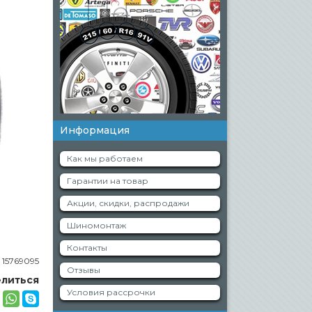
Информация
Как мы работаем
Гарантии на товар
Акции, скидки, распродажи
Шиномонтаж
Контакты
:
15769095
Отзывы
литься
Условия рассрочки