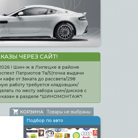
КАЗЫ ЧЕРЕЗ САЙТ!
.2026 ! Шин-ж в Липецке в районе
оспект Патриотов 7а/5(точка выдачи
кафе от Заката до рассвета/298
нную работу требуется кладовщик/
елать по месту забора шин/дисков с
 указан в разделе "ШИНОМОНТАЖ"!
КОРЗИНА
Товары не выбраны
Подбор по авто