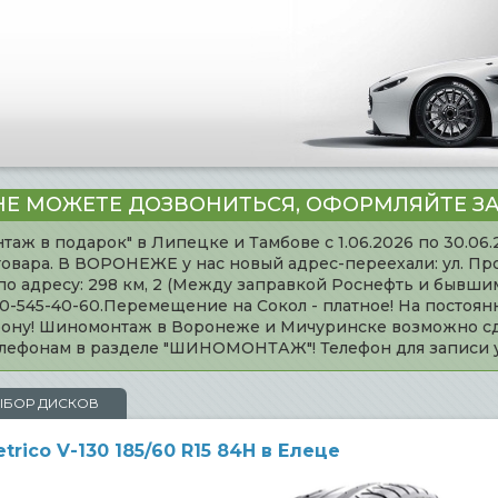
НЕ МОЖЕТЕ ДОЗВОНИТЬСЯ, ОФОРМЛЯЙТЕ ЗА
таж в подарок" в Липецке и Тамбове с 1.06.2026 по 30.06
товара. В ВОРОНЕЖЕ у нас новый адрес-переехали: ул. Пр
адресу: 298 км, 2 (Между заправкой Роснефть и бывшим 
920-545-40-60.Перемещение на Сокол - платное! На постоя
ефону! Шиномонтаж в Воронеже и Мичуринске возможно сд
телефонам в разделе "ШИНОМОНТАЖ"! Телефон для записи
ЫБОР ДИСКОВ
rico V-130 185/60 R15 84H в Елеце