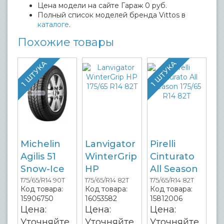
Цена модели на сайте Гараж 0 руб.
Полный список моделей бренда Vittos в
каталоге
.
Похожие товары
1 ШТУКА
1 ШТУКА
Michelin
Lanvigator
Pirelli
Agilis 51
WinterGrip
Cinturato
Snow-Ice
HP
All Season
175/65/R14 90T
175/65/R14 82T
175/65/R14 82T
Код товара:
Код товара:
Код товара:
15906750
16053582
15812006
Цена:
Цена:
Цена:
Уточняйте
Уточняйте
Уточняйте