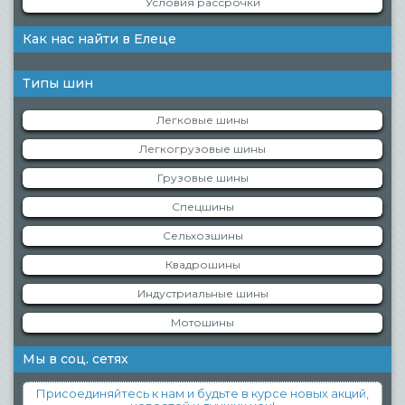
Условия рассрочки
Как нас найти в Елеце
Типы шин
Легковые шины
Легкогрузовые шины
Грузовые шины
Спецшины
Сельхозшины
Квадрошины
Индустриальные шины
Мотошины
Мы в соц. сетях
Присоединяйтесь к нам и будьте в курсе новых акций,