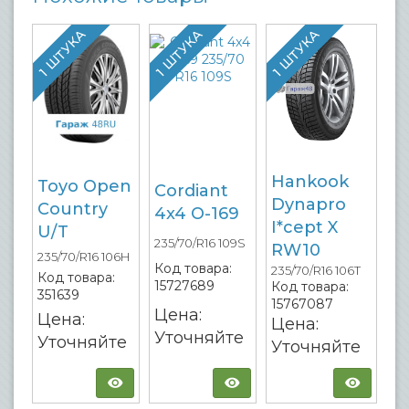
1 ШТУКА
1 ШТУКА
1 ШТУКА
Hankook
Toyo Open
Cordiant
Dynapro
Country
4x4 О-169
I*cept X
U/T
235/70/R16 109S
RW10
235/70/R16 106H
Код товара:
235/70/R16 106T
Код товара:
15727689
Код товара:
351639
15767087
Цена:
Цена:
Цена:
Уточняйте
Уточняйте
Уточняйте