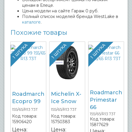
ценам в Елеце.
Цена модели на сайте Гараж 0 руб.
Полный список моделей бренда WestLake в
каталоге
.
Похожие товары
1 ШТУКА
1 ШТУКА
1 ШТУКА
Roadmarch
Roadmarch
Michelin X-
Primestar
Ecopro 99
Ice Snow
66
155/65/R13 73T
155/65/R13 73T
155/65/R13 73T
Код товара:
Код товара:
Код товара:
15906420
15750383
15817629
Цена:
Цена:
Цена: