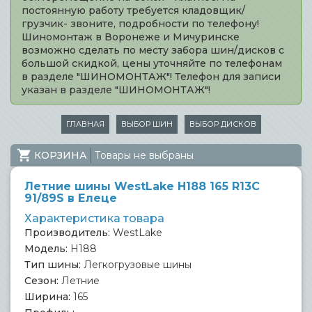
постоянную работу требуется кладовщик/
грузчик- звоните, подробности по телефону!
Шиномонтаж в Воронеже и Мичуринске
возможно сделать по месту забора шин/дисков с
большой скидкой, цены уточняйте по телефонам
в разделе "ШИНОМОНТАЖ"! Телефон для записи
указан в разделе "ШИНОМОНТАЖ"!
ГЛАВНАЯ
ВЫБОР ШИН
ВЫБОР ДИСКОВ
КОРЗИНА
Товары не выбраны
Летние шины WestLake H188 165 R13C
91/89S в Елеце
Характеристика товара
Производитель:
WestLake
Модель:
H188
Тип шины:
Легкогрузовые шины
Сезон:
Летние
Ширина:
165