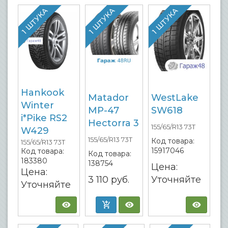
1 ШТУКА
1 ШТУКА
1 ШТУКА
Hankook
Matador
WestLake
Winter
MP-47
SW618
i*Pike RS2
Hectorra 3
155/65/R13 73T
W429
155/65/R13 73T
Код товара:
155/65/R13 73T
15917046
Код товара:
Код товара:
183380
138754
Цена:
Цена:
3 110
руб.
Уточняйте
Уточняйте