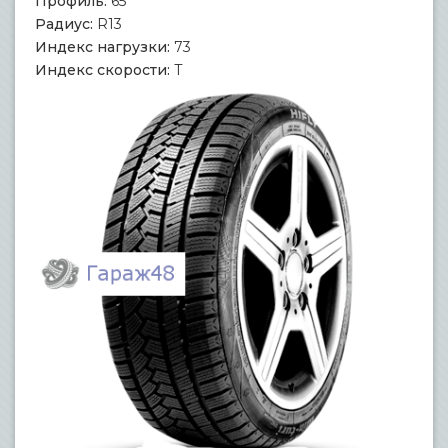
Профиль:
65
Радиус:
R13
Индекс нагрузки:
73
Индекс скорости:
T